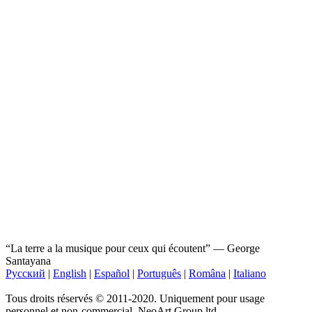
“La terre a la musique pour ceux qui écoutent” ― George
Santayana
Русский
|
English
|
Español
|
Português
|
Româna
|
Italiano
Tous droits réservés © 2011-2020. Uniquement pour usage
personnel et non-commercial. NeoArt Group ltd.